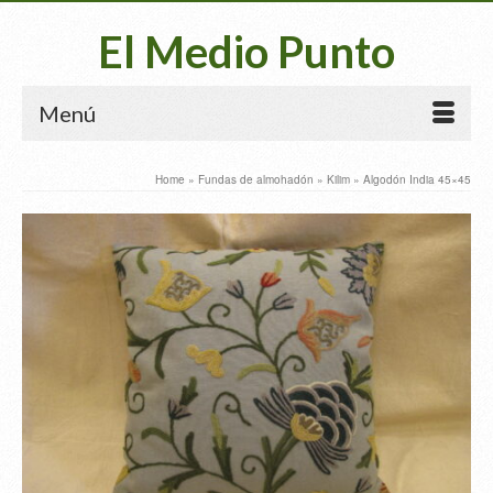
El Medio Punto
Menú
Home
»
Fundas de almohadón
»
Kilim
»
Algodón India 45×45