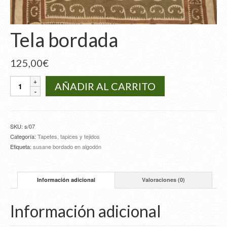
Tela bordada
125,00
€
Tela
AÑADIR AL CARRITO
bordada
cantidad
SKU:
s/07
Categoría:
Tapetes, tapices y tejidos
Etiqueta:
susane bordado en algodón
Información adicional
Valoraciones (0)
Información adicional