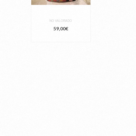
NO VALORADO
59,00
€
AÑADIR AL CARRITO