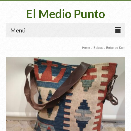
El Medio Punto
Menú
Home
»
Bolsos
»
Bolso de Kilim