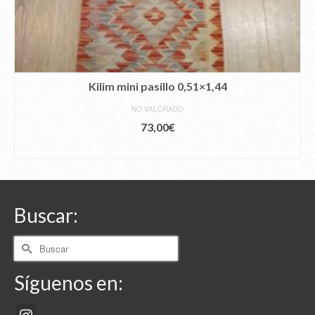
Kilim mini pasillo 0,51×1,44
NO VALORADO
73,00
€
AÑADIR AL CARRITO
Buscar:
Buscar
por:
Síguenos en: