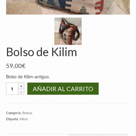
Bolso de Kilim
59,00
€
Bolso de Kilim-antiguo.
Bolso
AÑADIR AL CARRITO
de
Kilim
cantidad
Categoría:
Bolsos
Etiqueta:
kilims