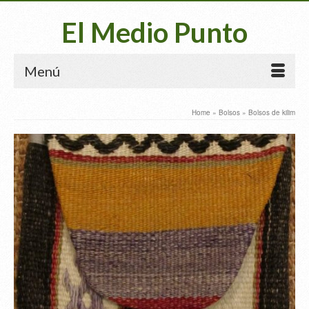
El Medio Punto
Menú
Home
»
Bolsos
»
Bolsos de kilim