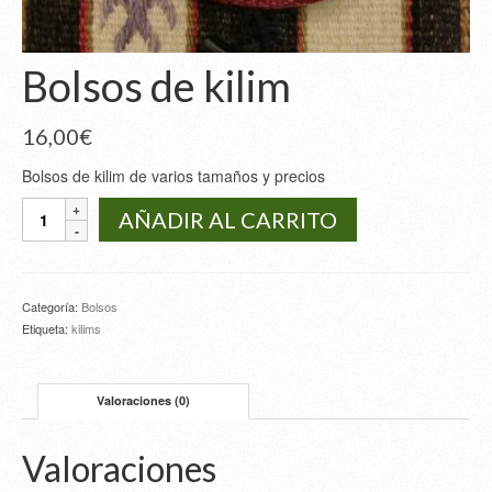
Bolsos de kilim
16,00
€
Bolsos de kilim de varios tamaños y precios
Bolsos
AÑADIR AL CARRITO
de
kilim
cantidad
Categoría:
Bolsos
Etiqueta:
kilims
Valoraciones (0)
Valoraciones